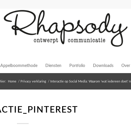
Appelboommethode
Diensten
Portfolio
Downloads
Over 
hier:
Home
/
Privacy verklaring
/
Interactie op Social Media: Waarom ‘wat iedereen doet’ ni
ACTIE_PINTEREST