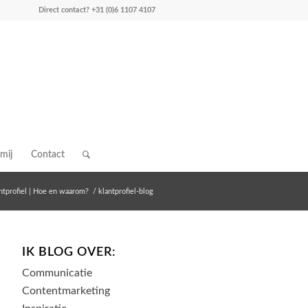
Direct contact?
+31 (0)6 1107 4107
mij
Contact
ntprofiel | Hoe en waarom?
/
klantprofiel-blog
IK BLOG OVER:
Communicatie
Contentmarketing