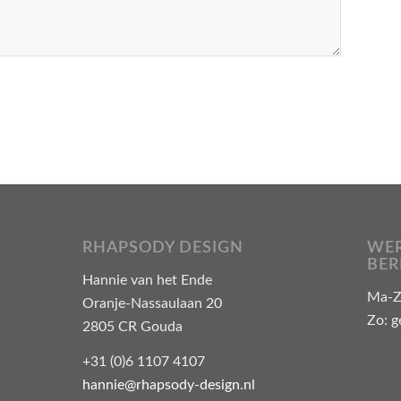
RHAPSODY DESIGN
WER
BER
Hannie van het Ende
Ma-Za
Oranje-Nassaulaan 20
Zo: g
2805 CR Gouda
+31 (0)6 1107 4107
hannie@rhapsody-design.nl