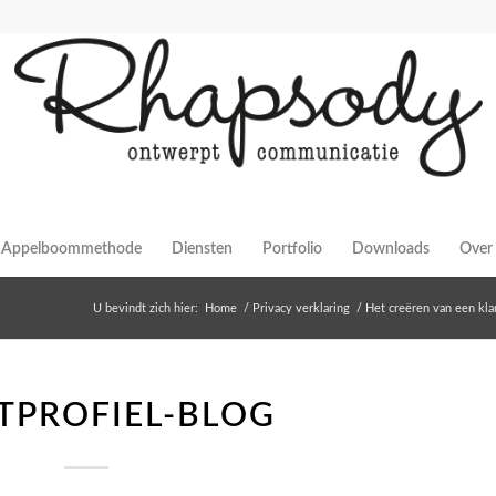
Appelboommethode
Diensten
Portfolio
Downloads
Over 
U bevindt zich hier:
Home
/
Privacy verklaring
/
Het creëren van een kla
TPROFIEL-BLOG