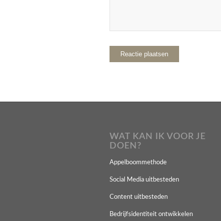
WAT KAN IK VOOR JE
DOEN?
Appelboommethode
Social Media uitbesteden
Content uitbesteden
Bedrijfsidentiteit ontwikkelen