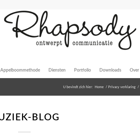
Appelboommethode
Diensten
Portfolio
Downloads
Over 
U bevindt zich hier:
Home
/
Privacy verklaring
/
UZIEK-BLOG