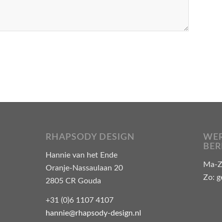
RHAPSODY DESIGN
WER
BER
Hannie van het Ende
Ma-Za
Oranje-Nassaulaan 20
Zo: g
2805 CR Gouda
+31 (0)6 1107 4107
hannie@rhapsody-design.nl