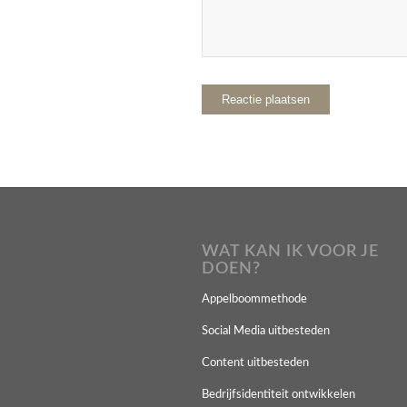
WAT KAN IK VOOR JE
DOEN?
Appelboommethode
Social Media uitbesteden
Content uitbesteden
Bedrijfsidentiteit ontwikkelen