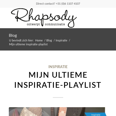
Direct contact?
+31 (0)6 1107 4107
Blog
U bevindt zich hier:
Home
/
Blog
/
Inspiratie
/
Mijn ultieme inspiratie-playlist
INSPIRATIE
MIJN ULTIEME
INSPIRATIE-PLAYLIST