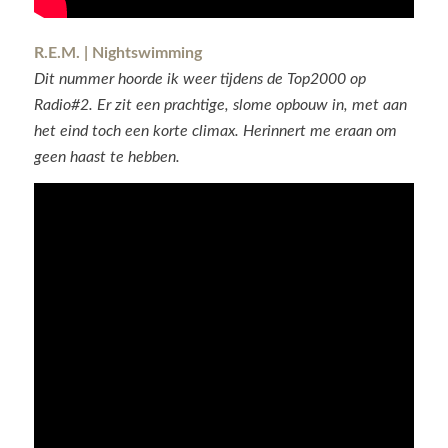
R.E.M. | Nightswimming
Dit nummer hoorde ik weer tijdens de Top2000 op
Radio#2. Er zit een prachtige, slome opbouw in, met aan
het eind toch een korte climax. Herinnert me eraan om
geen haast te hebben.