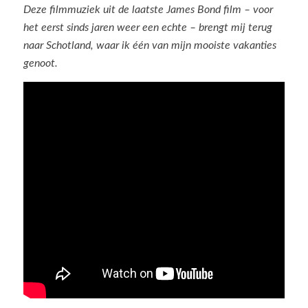
Deze filmmuziek uit de laatste James Bond film – voor
het eerst sinds jaren weer een echte – brengt mij terug
naar Schotland, waar ik één van mijn mooiste vakanties
genoot.