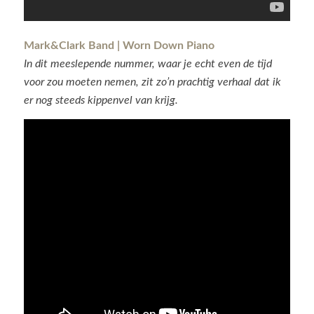
Mark&Clark Band | Worn Down Piano
In dit meeslepende nummer, waar je echt even de tijd
voor zou moeten nemen, zit zo’n prachtig verhaal dat ik
er nog steeds kippenvel van krijg.