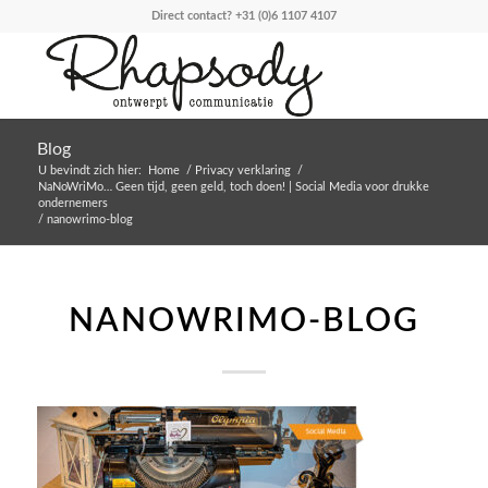
Direct contact?
+31 (0)6 1107 4107
Blog
U bevindt zich hier:
Home
/
Privacy verklaring
/
NaNoWriMo… Geen tijd, geen geld, toch doen! | Social Media voor drukke
ondernemers
/
nanowrimo-blog
NANOWRIMO-BLOG