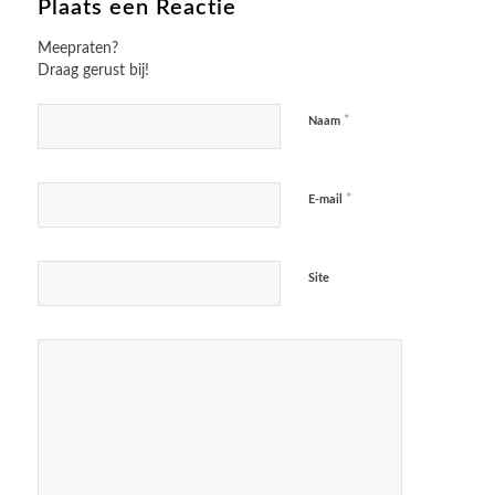
Plaats een Reactie
Meepraten?
Draag gerust bij!
*
Naam
*
E-mail
Site