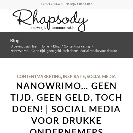
Direct contact?
+31 (0)6 1107 4107
Blog
U bevindt zich hier:
Home
/
Blog
/
Contentmarketing
/
NaNoWriMo… Geen tijd, geen geld, toch doen! | Social Media voor drukke...
CONTENTMARKETING
,
INSPIRATIE
,
SOCIAL MEDIA
NANOWRIMO… GEEN
TIJD, GEEN GELD, TOCH
DOEN! | SOCIAL MEDIA
VOOR DRUKKE
ONDERNEMERS