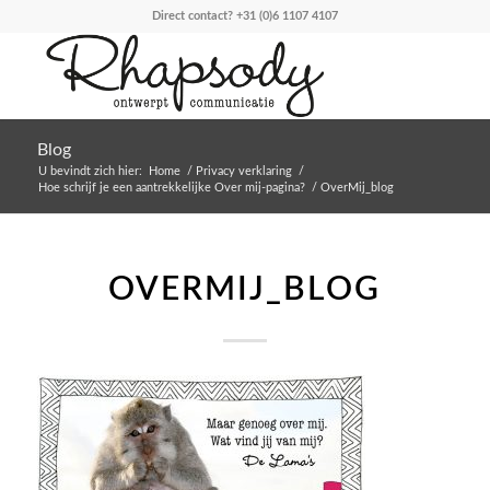
Direct contact?
+31 (0)6 1107 4107
Blog
U bevindt zich hier:
Home
/
Privacy verklaring
/
Hoe schrijf je een aantrekkelijke Over mij-pagina?
/
OverMij_blog
OVERMIJ_BLOG