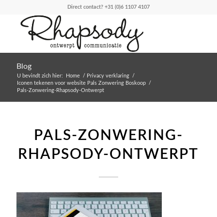
Direct contact?
+31 (0)6 1107 4107
Blog
U bevindt zich hier:
Home
/
Privacy verklaring
/
Iconen tekenen voor website Pals Zonwering Boskoop
/
Pals-Zonwering-Rhapsody-Ontwerpt
PALS-ZONWERING-
RHAPSODY-ONTWERPT