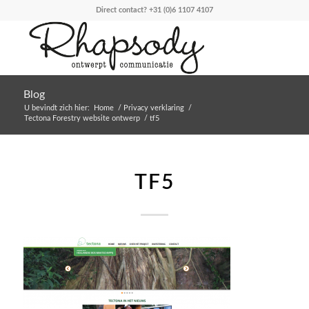
Direct contact?
+31 (0)6 1107 4107
Blog
U bevindt zich hier:
Home
/
Privacy verklaring
/
Tectona Forestry website ontwerp
/
tf5
TF5