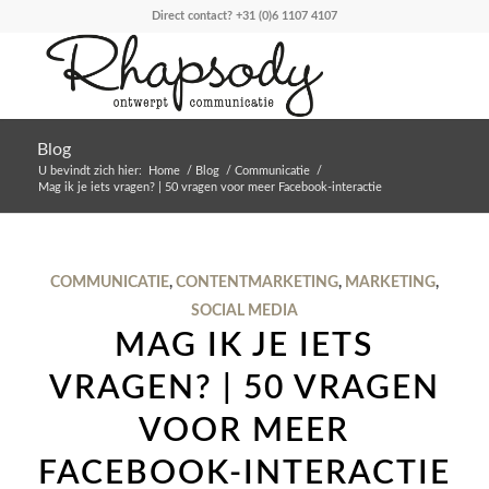
Direct contact?
+31 (0)6 1107 4107
Blog
U bevindt zich hier:
Home
/
Blog
/
Communicatie
/
Mag ik je iets vragen? | 50 vragen voor meer Facebook-interactie
COMMUNICATIE
,
CONTENTMARKETING
,
MARKETING
,
SOCIAL MEDIA
MAG IK JE IETS
VRAGEN? | 50 VRAGEN
VOOR MEER
FACEBOOK-INTERACTIE