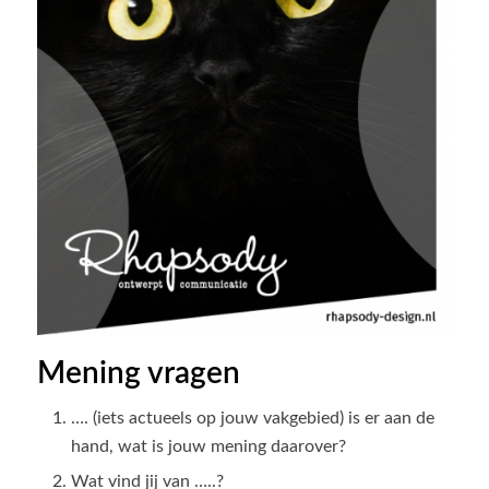
Mening vragen
…. (iets actueels op jouw vakgebied) is er aan de
hand, wat is jouw mening daarover?
Wat vind jij van …..?