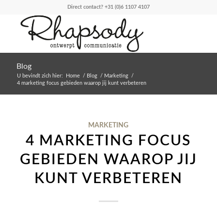
Direct contact?
+31 (0)6 1107 4107
Blog
U bevindt zich hier:
Home
/
Blog
/
Marketing
/
4 marketing focus gebieden waarop jij kunt verbeteren
MARKETING
4 MARKETING FOCUS
GEBIEDEN WAAROP JIJ
KUNT VERBETEREN