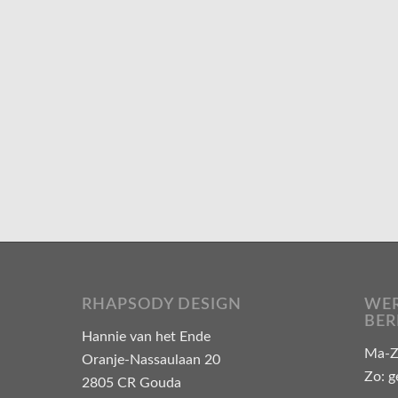
RHAPSODY DESIGN
WER
BER
Hannie van het Ende
Ma-Za
Oranje-Nassaulaan 20
Zo: g
2805 CR Gouda