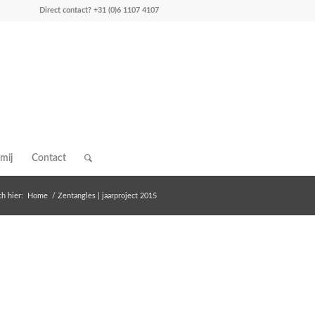
Direct contact?
+31 (0)6 1107 4107
mij
Contact
h hier:
Home
/
Zentangles | jaarproject 2015