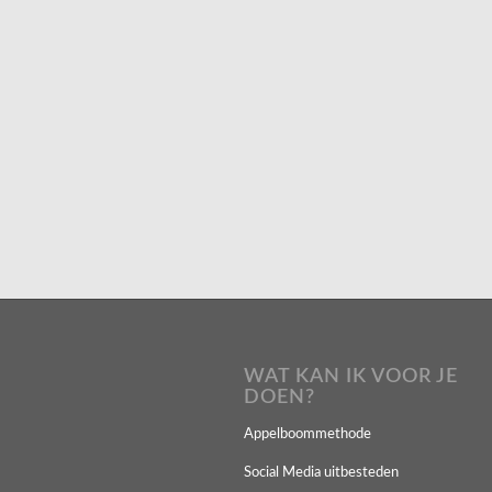
WAT KAN IK VOOR JE
DOEN?
Appelboommethode
Social Media uitbesteden