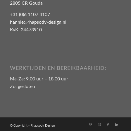
2805 CR Gouda
+31 (0)6 1107 4107
hannie@rhapsody-design.nl
KvK. 24473910
WERKTIJDEN EN BEREIKBAARHEID:
Ma-Za: 9.00 uur – 18.00 uur
Zo: gesloten
© Copyright - Rhapsody Design