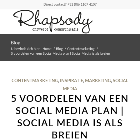
Direct contact?
+31 (0)6 1107 4107
Blog
U bevindt zich hier:
Home
/
Blog
/
Contentmarketing
/
5 voordelen van een Social Media plan | Social Media is als breien
CONTENTMARKETING
,
INSPIRATIE
,
MARKETING
,
SOCIAL
MEDIA
5 VOORDELEN VAN EEN
SOCIAL MEDIA PLAN |
SOCIAL MEDIA IS ALS
BREIEN