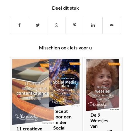
Deel dit stuk
Misschien ook iets voor u
Recept
De 9
voor een
Weesjes
helder
van
Social
11 creatieve