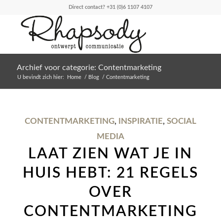
Direct contact?
+31 (0)6 1107 4107
Archief voor categorie: Contentmarketing
U bevindt zich hier:
Home
/
Blog
/
Contentmarketing
CONTENTMARKETING
,
INSPIRATIE
,
SOCIAL
MEDIA
LAAT ZIEN WAT JE IN
HUIS HEBT: 21 REGELS
OVER
CONTENTMARKETING