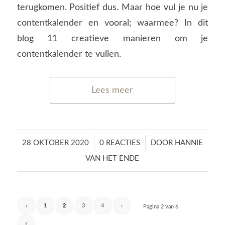
terugkomen. Positief dus. Maar hoe vul je nu je
contentkalender en vooral; waarmee? In dit
blog 11 creatieve manieren om je
contentkalender te vullen.
Lees meer
/
/
28 OKTOBER 2020
0 REACTIES
DOOR
HANNIE
VAN HET ENDE
‹
1
2
3
4
›
Pagina 2 van 6
»