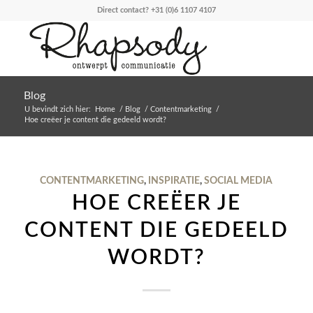
Direct contact?
+31 (0)6 1107 4107
Blog
U bevindt zich hier:
Home
/
Blog
/
Contentmarketing
/
Hoe creëer je content die gedeeld wordt?
CONTENTMARKETING
,
INSPIRATIE
,
SOCIAL MEDIA
HOE CREËER JE
CONTENT DIE GEDEELD
WORDT?