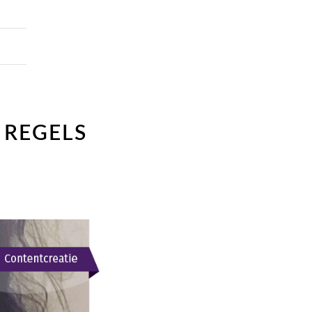
1 REGELS
G