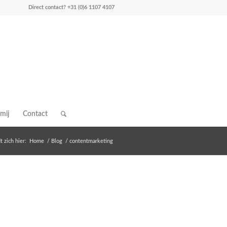
Direct contact?
+31 (0)6 1107 4107
mij
Contact
 zich hier:
Home
/
Blog
/
contentmarketing