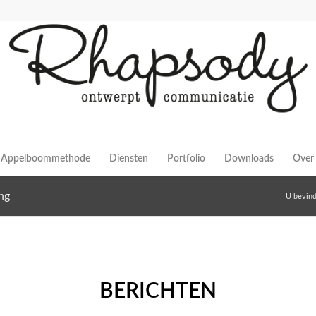
Appelboommethode
Diensten
Portfolio
Downloads
Over 
ng
U bevindt
BERICHTEN